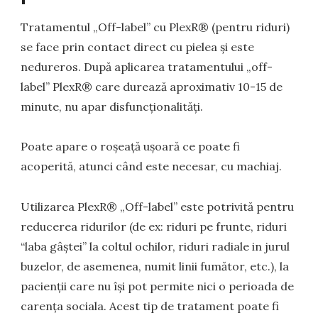
Tratamentul „Off-label” cu PlexR® (pentru riduri)
se face prin contact direct cu pielea și este
nedureros. După aplicarea tratamentului „off-
label” PlexR® care durează aproximativ 10-15 de
minute, nu apar disfuncționalități.
Poate apare o roșeață ușoară ce poate fi
acoperită, atunci când este necesar, cu machiaj.
Utilizarea PlexR® „Off-label” este potrivită pentru
reducerea ridurilor (de ex: riduri pe frunte, riduri
“laba gâștei” la coltul ochilor, riduri radiale in jurul
buzelor, de asemenea, numit linii fumător, etc.), la
pacienții care nu își pot permite nici o perioada de
carența sociala. Acest tip de tratament poate fi