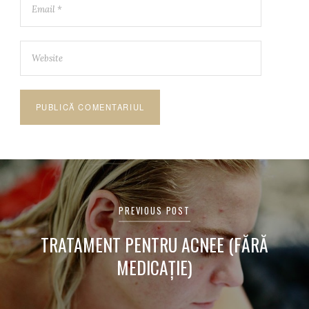
Navigare
în
PREVIOUS POST
articole
TRATAMENT PENTRU ACNEE (FĂRĂ
MEDICAȚIE)