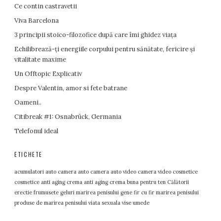
Ce contin castravetii
Viva Barcelona
3 principii stoico-filozofice după care îmi ghidez viața
Echilibrează-ţi energiile corpului pentru sănătate, fericire şi
vitalitate maxime
Un Offtopic Explicativ
Despre Valentin, amor si fete batrane
Oameni..
Citibreak #1: Osnabrück, Germania
Telefonul ideal
ETICHETE
acumulatori auto
camera auto
camera auto video
camera video
cosmetice
cosmetice anti aging
crema anti aging
crema buna pentru ten
Călătorii
erectie
frumusete
geluri marirea penisului
gene fir cu fir
marirea penisului
produse de marirea penisului
viata sexuala
vise umede